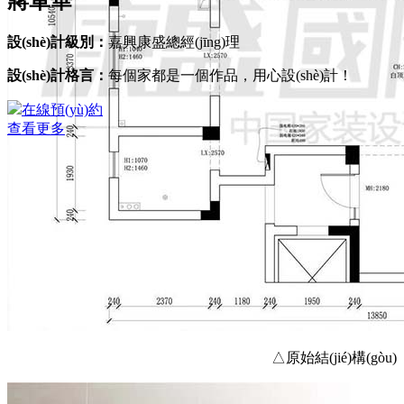
蔣軍華
設(shè)計級別：
嘉興康盛總經(jīng)理
設(shè)計格言：
每個家都是一個作品，用心設(shè)計！
在線預(yù)約
查看更多
△原始結(jié)構(gòu)