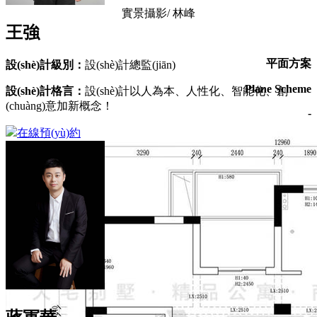
實景攝影/ 林峰
王強
平面方案
設(shè)計級別：
設(shè)計總監(jiān)
Plane Scheme
設(shè)計格言：
設(shè)計以人為本、人性化、智能化、創
(chuàng)意加新概念！
-
在線預(yù)約