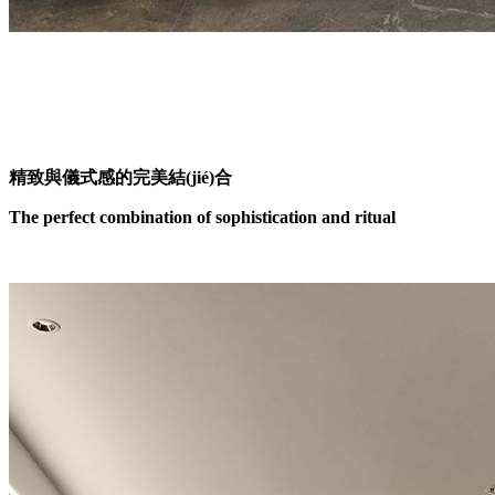
精致與儀式感的完美結(jié)合
The perfect combination of sophistication and ritual