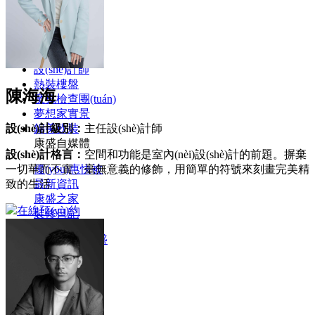
Menu
17705733608
案例
設(shè)計師
熱裝樓盤
陳海海
魔鬼檢查團(tuán)
夢想家實景
設(shè)計級別：
主任設(shè)計師
錦美軟裝
康盛自媒體
設(shè)計格言：
空間和功能是室內(nèi)設(shè)計的前題。摒棄
一切華而不實、毫無意義的修飾，用簡單的符號來刻畫完美精
優(yōu)惠快被
致的生活
最新資訊
康盛之家
在線預(yù)約
裝修日記
關(guān)于康盛
康盛文化
康盛榮譽
成長歷程
17705733608