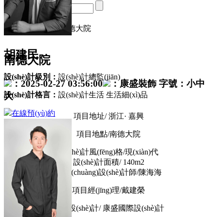
首頁
/
實景案例
/
南德大院
胡建民
南德大院
設(shè)計級別：
設(shè)計總監(jiān)
：2025-02-27 03:56:00
：康盛裝飾
字號：
小
中
設(shè)計格言：
設(shè)計生活 生活細(xì)品
大
在線預(yù)約
項目地址/ 浙江· 嘉興
項目地點/南德大院
設(shè)計風(fēng)格/現(xiàn)代
設(shè)計面積/ 140m2
主創(chuàng)設(shè)計師/陳海海
項目經(jīng)理/戴建榮
項目設(shè)計/ 康盛國際設(shè)計