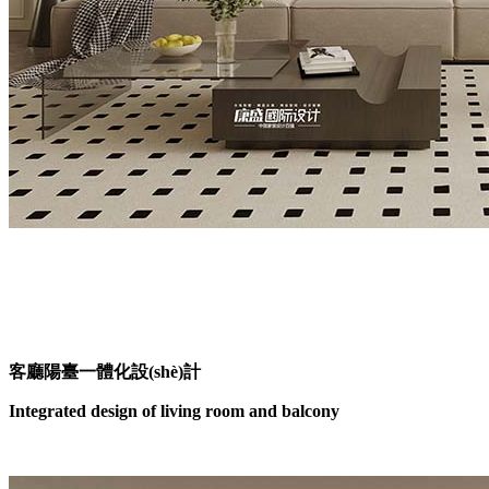
客廳陽臺一體化設(shè)計
Integrated design of living room and balcony