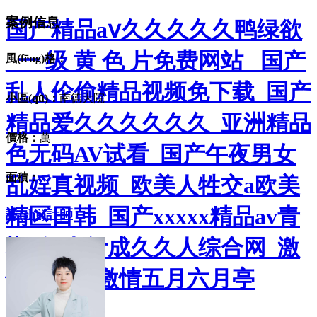
案例信息
国产精品aⅴ久久久久久鸭绿欲
_一 级 黄 色 片免费网站 _国产
風(fēng)格：
乱人伦偷精品视频免下载_国产
小區(qū)：
南德大院
精品爱久久久久久久_亚洲精品
價格：
萬
色无码AV试看_国产午夜男女
面積：
乱婬真视频_欧美人牲交a欧美
精区日韩_国产xxxxx精品av青
設(shè)計師
椒_伊人伊成久久人综合网_激
情五月婷激情五月六月亭