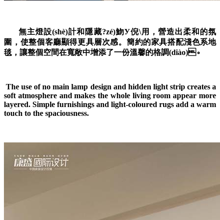
無主燈設(shè)計和隱藏?zé)魩У倪\用，營造出柔和的氛
圍，使整個客廳顯得更具層次感。簡約的家具搭配淺色系地
毯，讓整個空間在寬敞中增添了一份溫馨的格調(diào)。
The use of no main lamp design and hidden light strip creates a
soft atmosphere and makes the whole living room appear more
layered. Simple furnishings and light-coloured rugs add a warm
touch to the spaciousness.